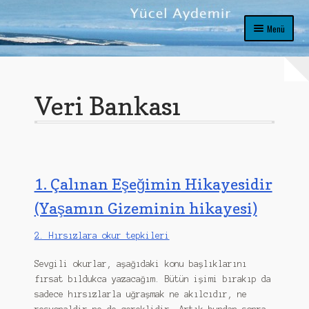
Dolaşıma
İçeriğe
Menü
geç
geç
Giriş
1. Baskıya önsöz
Veri Bankası
2. Baskıya önsöz
Aktuel
1. Çalınan Eşeğimin Hikayesidir
Eşşeğimi yiyen kurtlar
(Yaşamın Gizeminin hikayesi)
Eşşeğimi yiyen kurtlar 1
2. Hırsızlara okur tepkileri
Hangi himalaya tuzu
Sevgili okurlar, aşağıdaki konu başlıklarını
Hangi tuz hasta eder
fırsat bıldukca yazacağım. Bütün işimi bırakıp da
sadece hırsızlarla uğraşmak ne akılcıdır, ne