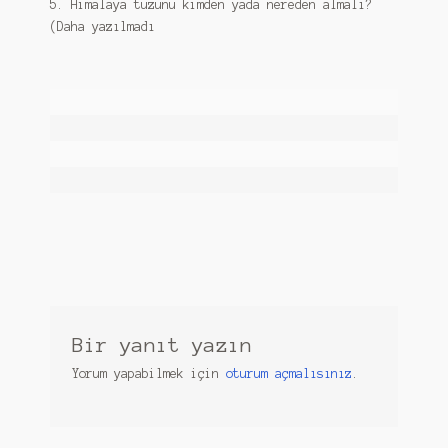
5. Himalaya tuzunu kimden yada nereden almalı?
Konferans
(Daha yazılmadı
Literatur
Mein Konto
Müşterisine Küfredenler
Okurdan
Sahte Himalaya Tuzuna dikkat
Sahtelerim
Sahtelerim 1
Bir yanıt yazın
Yorum yapabilmek için
oturum açmalısınız
.
Shop
Sorular