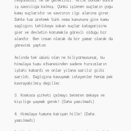
Himalaya Tuzu
resyonaldir ne de gereklidir. Artık bundan sonra
iş savcılığa kalmış. Çünkü işlenen suçların çoğu
kamu suçlarıdır ve savcının ilgi alanına girer.
Himalaya Tuzu SATIN AL
Sahte tuz üretmek türk ceza kanununa gire kamu
sağlığını tehlikeye sokan suçlar katagorisine
Himalaya tuzunu nasıl kullanırım
gier ve devletin korumakla görevli olduğu bir
alandır. Ben insan olarak da bir yazar olarak da
Hırsızlara okur tepkileri 1
görevimi yaptım.
HOME Yücel Aydemir
Aslında tek üzücü olan ne biliyormusunuz, bu
himalaya tuzu efsanesinden sadece hırsızların
İletişim
iştahı kabardı ve onlar yılana sarılır giibi
sarıldı. Sağlığına kavuşmak isteyenler henüz pek
Kanser öldürmek için değil yaşatmak içindir
kavrayabilmiş değiller.
Karaciğer
3. Koskoca şirketi çalmayı beceren zekaya ve
kişiliğe şaşmak gerek! (Daha yazılmadı)
karaciğer üzerine
4. Himalaya tuzuna karışan hille! (Daha
yazılmadı)
Karaciğer ve safra kesesi taşları nasıl temizlenir